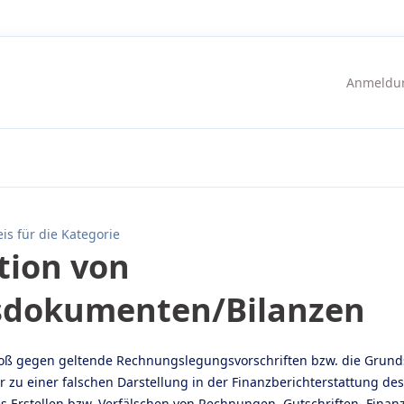
Anmeldun
is für die Kategorie
tion von
sdokumenten/Bilanzen
rstoß gegen geltende Rechnungslegungsvorschriften bzw. die Gru
 zu einer falschen Darstellung in der Finanzberichterstattung de
s Erstellen bzw. Verfälschen von Rechnungen, Gutschriften, Finan