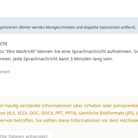
ymisieren. Wörter werden kleingeschrieben und doppelte Satzzeichen entfernt.
icht
 zu
"Ihre Nachricht"
können Sie eine Sprachnachricht aufnehmen. Si
men. Jede Sprachnachricht kann 3 Minuten lang sein.
ehmen
n häufig versteckte Informationen über Urheber oder personenb
en (XLS, XLSX, DOC, DOCX, PPT, PPTX), sämtliche Bildformate (JPG, JP
ervon betroffen. Sie sollten diese Informationen vor dem Hochlad
chte Dateien anhängen!