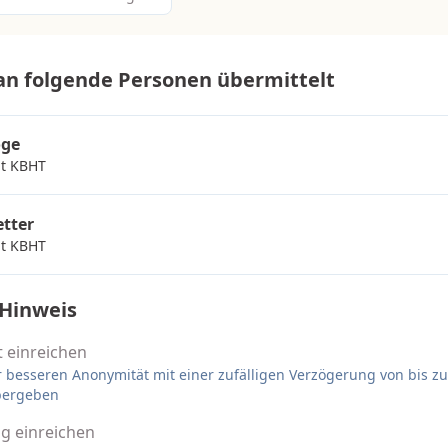
 an folgende Personen übermittelt
öge
lt KBHT
tter
lt KBHT
 Hinweis
 einreichen
r besseren Anonymität mit einer zufälligen Verzögerung von bis z
bergeben
g einreichen